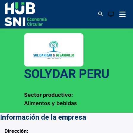
Skip
to
System
content
Hub SNI Economía
mode
(click
Circular
to
switch
to
light)
SOLYDAR PERU
Sector productivo:
Alimentos y bebidas
Información de la empresa
Dirección: