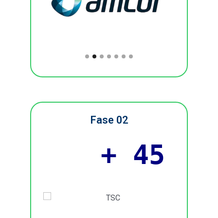
Fase 02
+ 45
EM