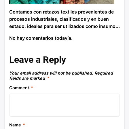
Contamos con retazos textiles provenientes de
procesos industriales, clasificados y en buen
estado, ideales para ser utilizados como insumos
en nuevas cadenas de valor. Buscamos empresas
No hay comentarios todavía.
interesadas en aprovechar estos materiales para
generar sinergias sostenibles dentro del marco de
la simbiosis industrial.
Leave a Reply
Your email address will not be published.
Required
fields are marked
*
Comment
*
Name
*